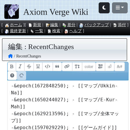
Axiom Verge Wiki
ホーム
新規
編集
差分
バックアップ
添付
最終更新
一覧
検索
ヘルプ
編集 : RecentChanges
RecentChanges
color
⏎
&#